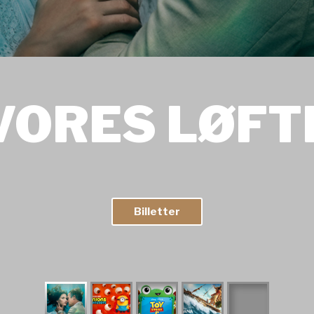
VORES LØFT
Billetter