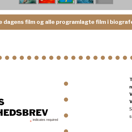
e dagens film og alle programlagte film i biograf
• • • • • • • • • • • • • • • • • • 
•
T
n
V
•
S
V
S
HEDSBREV
•
s
indicates required
*
•