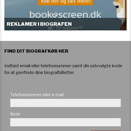
REKLAMER I BIOGRAFEN
FIND DIT BIOGRAFKØB HER
Indtast email eller telefonnummer samt din selvvalgte kode
for at genfinde dine biografbilletter