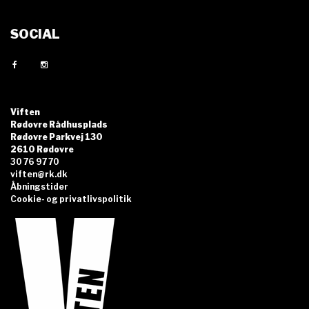
SOCIAL
Viften
Rødovre Rådhusplads
Rødovre Parkvej 130
2610 Rødovre
30 76 97 70
viften@rk.dk
Åbningstider
Cookie- og privatlivspolitik