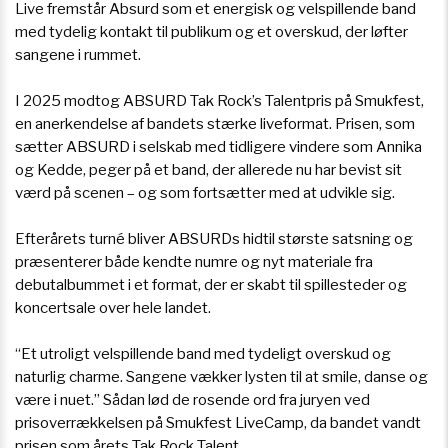
Live fremstår Absurd som et energisk og velspillende band
med tydelig kontakt til publikum og et overskud, der løfter
sangene i rummet.
I 2025 modtog ABSURD Tak Rock’s Talentpris på Smukfest,
en anerkendelse af bandets stærke liveformat. Prisen, som
sætter ABSURD i selskab med tidligere vindere som Annika
og Kedde, peger på et band, der allerede nu har bevist sit
værd på scenen – og som fortsætter med at udvikle sig.
Efterårets turné bliver ABSURDs hidtil største satsning og
præsenterer både kendte numre og nyt materiale fra
debutalbummet i et format, der er skabt til spillesteder og
koncertsale over hele landet.
“Et utroligt velspillende band med tydeligt overskud og
naturlig charme. Sangene vækker lysten til at smile, danse og
være i nuet.” Sådan lød de rosende ord fra juryen ved
prisoverrækkelsen på Smukfest LiveCamp, da bandet vandt
prisen som årets Tak Rock Talent.