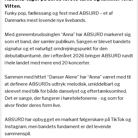
Viften.
Funky pop, fællessang og fest med ABSURD – et af
Danmarks mest lovende nye livebands.
Med gennembrudssinglen “Anna” har ABSURD markeret sig
som et band, der samler publikum. Sangen er blevet bandets
signatur og et naturligt omdrejningspunkt for den
debutalbumturné, der i efteråret 2026 bringer ABSURD rundt
i hele landet med mere end 20 koncerter.
Sammen med hittet “Danser Alene” har “Anna” været med til
at definere ABSURDs udtryk: melodisk, umiddelbart og
skrevet med blik for både danselyst og eftertænksomhed.
Det er sange, der fungerer i høretelefonerne - og som for
alvor finder deres form live.
ABSURD har opbygget en markant følgerskare på TikTok og
Instagram, men bandets fundament er det levende
sammenspil.