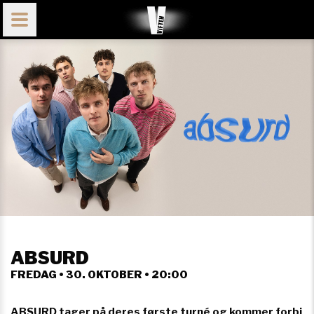
ABSURD
FREDAG • 30. OKTOBER • 20:00
ABSURD tager på deres første turné og kommer forbi