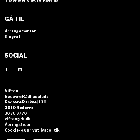
Tilgængelighedserklæring
GÅ TIL
Arrangementer
Biograf
SOCIAL
Viften
Rødovre Rådhusplads
Rødovre Parkvej 130
2610 Rødovre
30 76 97 70
viften@rk.dk
Åbningstider
Cookie- og privatlivspolitik