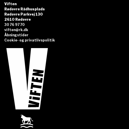
Viften
Rødovre Rådhusplads
Rødovre Parkvej 130
2610 Rødovre
30 76 97 70
viften@rk.dk
Åbningstider
Cookie- og privatlivspolitik