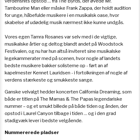
verdenshits opstod … fra The Byrds, der øvede Mr.
Tambourine Man eller måske Frank Zappa, der holdt audition
for unge, håbefulde musikere i en musikalsk oase, hvor
skabelse af udødelig musik nærmest ikke kunne undgås.
Vores egen Tamra Rosanes var selv med i de vigtige,
musikalske årtier og deltog blandt andet på Woodstock
Festivalen, og nu har hun altså inviteret sine musikalske
legekammerater med på scenen, hvor nogle af landets
bedste musikere bakker solisterne op - ført an af
kapelmester Kennet Lauridsen - i fortolkningen af nogle af
verdens stærkeste og smukkeste sange.
Ganske velvalgt hedder koncerten California Dreaming, som
både er titlen på The Mamas & The Papas legendariske
nummer – og et smukt billede på både tiden og ånden, der
opstod i Laurel Canyon tilbage i tiden … og i den grad
stadigvæk lever i bedste velgående.
Nummererede pladser