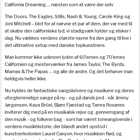
California Dreaming … næsten som at være der selv
The Doors, The Eagles, Stills, Nash & Young. Carole King og
Joni Mitchell – blot for at nævne et par af dem, der var med til
at skabe den californiske lyd, vi stadigvæk hylder og elsker i
dag. Nu vækkes verdens største navne fra den gang til live i
det ultimative setup med danske topkunstnere.
Man kommer ikke udenom lyden af 60’ernes og 70’ernes
Californien og mesterværker fra James Taylor, The Byrds,
Mamas &The Papas … og alle de andre. Og det behøver man
heldigvis heller ikke.
Nu hyldes de fantastiske sangskrivere og musikere og deres
uforglemmelige sange på ny - og på dansk jord - når Jimmy
Jørgensen, Kaya Brüel, Bjørn Fjæstad og Tamra Rosanes
inviterer dig med på en musikalsk rejse og gennemgang af
den musik - og folkene bag - som har været toneangivende i
verdens musikhistorie, der blandt andet opstod i
kunstnerkolonien Laurel Canyon, hvor musikken flød, og