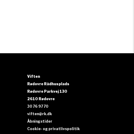
Viften
Rødovre Rådhusplads
Rødovre Parkvej 130
2610 Rødovre
30 76 97 70
viften@rk.dk
Åbningstider
Cookie- og privatlivspolitik