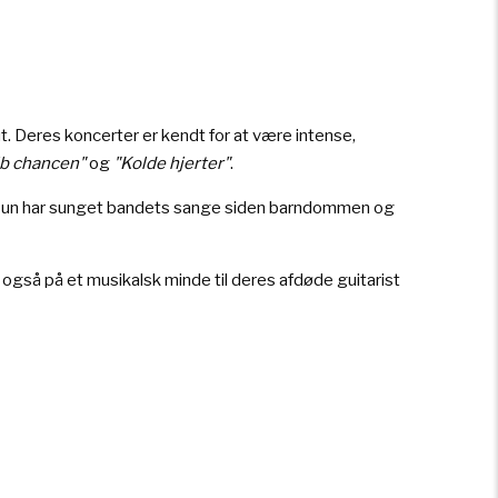
t. Deres koncerter er kendt for at være intense,
ib chancen"
og
"Kolde hjerter"
.
. Hun har sunget bandets sange siden barndommen og
 også på et musikalsk minde til deres afdøde guitarist