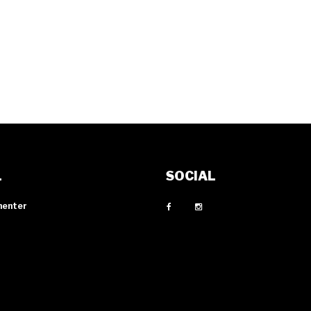
L
SOCIAL
menter