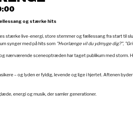
0:00
ællessang og stærke hits
 stærke live-energi, store stemmer og fællessang fra start til slu
ikum synger med på hits som
"Hvorlænge vil du ydmyge dig?"
,
"Gr
vokal og nærværende sceneoptræden har taget publikum med storm
kere – og lyden er fyldig, levende og lige i hjertet. Aftenen byder
læde, energi og musik, der samler generationer.