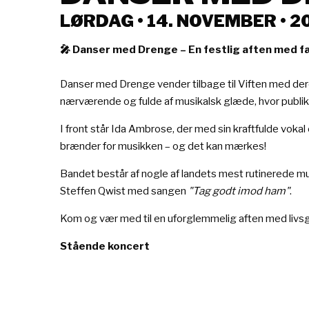
LØRDAG • 14. NOVEMBER • 2
🎤 Danser med Drenge – En festlig aften med f
Danser med Drenge vender tilbage til Viften med deres
nærværende og fulde af musikalsk glæde, hvor publ
I front står Ida Ambrose, der med sin kraftfulde 
brænder for musikken – og det kan mærkes!
Bandet består af nogle af landets mest rutinerede musi
Steffen Qwist med sangen
"Tag godt imod ham"
.
Kom og vær med til en uforglemmelig aften med livsg
Stående koncert