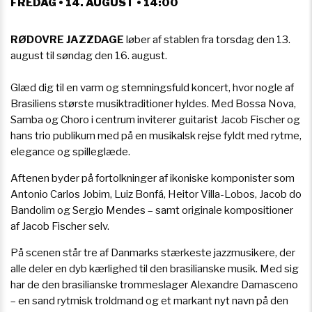
FREDAG • 14. AUGUST • 14:00
RØDOVRE JAZZDAGE
løber af stablen fra torsdag den 13.
august til søndag den 16. august.
Glæd dig til en varm og stemningsfuld koncert, hvor nogle af
Brasiliens største musiktraditioner hyldes. Med Bossa Nova,
Samba og Choro i centrum inviterer guitarist Jacob Fischer og
hans trio publikum med på en musikalsk rejse fyldt med rytme,
elegance og spilleglæde.
Aftenen byder på fortolkninger af ikoniske komponister som
Antonio Carlos Jobim, Luiz Bonfá, Heitor Villa-Lobos, Jacob do
Bandolim og Sergio Mendes – samt originale kompositioner
af Jacob Fischer selv.
På scenen står tre af Danmarks stærkeste jazzmusikere, der
alle deler en dyb kærlighed til den brasilianske musik. Med sig
har de den brasilianske trommeslager Alexandre Damasceno
– en sand rytmisk troldmand og et markant nyt navn på den