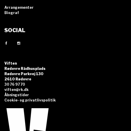
Arrangementer
Biograf
SOCIAL
Viften
Rødovre Rådhusplads
Rødovre Parkvej 130
2610 Rødovre
30 76 97 70
viften@rk.dk
Åbningstider
Cookie- og privatlivspolitik