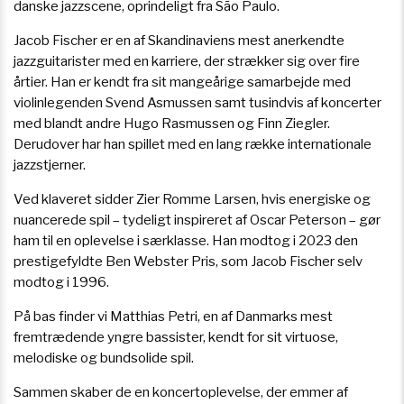
danske jazzscene, oprindeligt fra São Paulo.
Jacob Fischer er en af Skandinaviens mest anerkendte
jazzguitarister med en karriere, der strækker sig over fire
årtier. Han er kendt fra sit mangeårige samarbejde med
violinlegenden Svend Asmussen samt tusindvis af koncerter
med blandt andre Hugo Rasmussen og Finn Ziegler.
Derudover har han spillet med en lang række internationale
jazzstjerner.
Ved klaveret sidder Zier Romme Larsen, hvis energiske og
nuancerede spil – tydeligt inspireret af Oscar Peterson – gør
ham til en oplevelse i særklasse. Han modtog i 2023 den
prestigefyldte Ben Webster Pris, som Jacob Fischer selv
modtog i 1996.
På bas finder vi Matthias Petri, en af Danmarks mest
fremtrædende yngre bassister, kendt for sit virtuose,
melodiske og bundsolide spil.
Sammen skaber de en koncertoplevelse, der emmer af