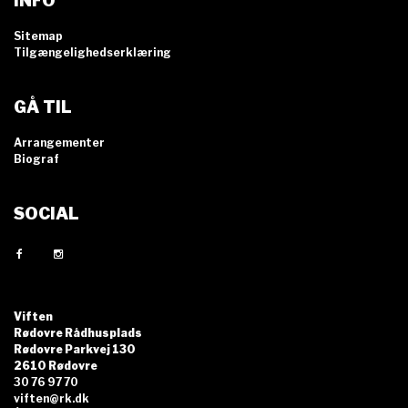
INFO
Sitemap
Tilgængelighedserklæring
GÅ TIL
Arrangementer
Biograf
SOCIAL
Viften
Rødovre Rådhusplads
Rødovre Parkvej 130
2610 Rødovre
30 76 97 70
viften@rk.dk