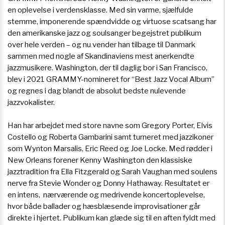
en oplevelse i verdensklasse. Med sin varme, sjælfulde
stemme, imponerende spændvidde og virtuose scatsang har
den amerikanske jazz og soulsanger begejstret publikum
over hele verden – og nu vender han tilbage til Danmark
sammen med nogle af Skandinaviens mest anerkendte
jazzmusikere. Washington, der til daglig bor i San Francisco,
blev i 2021 GRAMMY-nomineret for “Best Jazz Vocal Album”
og regnes i dag blandt de absolut bedste nulevende
jazzvokalister.
Han har arbejdet med store navne som Gregory Porter, Elvis
Costello og Roberta Gambarini samt turneret med jazzikoner
som Wynton Marsalis, Eric Reed og Joe Locke. Med rødder i
New Orleans forener Kenny Washington den klassiske
jazztradition fra Ella Fitzgerald og Sarah Vaughan med soulens
nerve fra Stevie Wonder og Donny Hathaway. Resultatet er
en intens, nærværende og medrivende koncertoplevelse,
hvor både ballader og hæsblæsende improvisationer går
direkte i hjertet. Publikum kan glæde sig til en aften fyldt med