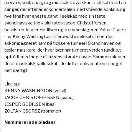
nærvær, soul, energi og musikalsk overskud i selskab med en
sanger, der efterlader koncertsalen med stående applaus og
nye fans hver eneste gang. I selskab med sin faste
skandinaviske trio – pianisten Jacob Christoffersen,
bassisten Jesper Bodilsen og trommeslageren Zoltan Csorsz
– er Kenny Washington i allerbedste selskab. Trioen har
akkompagneret ham på tidligere turneer i Skandinavien og
tæller musikere, der hver især har turneret verden rundt og
optrådt med nogle af jazzens største navne. Sammen skaber
de et musikalsk fællesskab, der løfter enhver aften til noget
helt særligt.
Line up:
KENNY WASHINGTON (vokal)
JACOB CHRISTOFFERSEN (piano)
JESPER BODILSEN (bas)
ZOLTAN CSORSZ (trommer)
Nummererede pladser