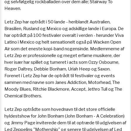
og selvfølgelig rockballaden over dem alle; Stairway To
Heaven.
Letz Zep har optrådt i 50 lande - heriblandt Australien,
Brasilien, Rusland og Mexico og adskillige lande i Europa. De
har optrådt på 100 festivaler overalt i verden - herunder Viva
Latino i Mexico og helt sensationelt også på Wacken Open
Air som det eneste kopi-band nogensinde. Medlemmerne af
Letz Zep er professionelle og meget erfarne musikere, der
hver især har spillet og turneret i acts som Ozzy Osbourne,
Roger Daltrey, Debbie Bonham, Uriah Heep og Saxon.
Forenet i Letz Zep har de optrådt til festivaler og events
sammen med navne som Janes Addiction, Motorhead, The
Moody Blues, Ritchie Blackmore, Accept, Jethro Tull og The
Chemical Brothers.
Letz Zep optrådte som hovednavn til det store officielle
hyldestshow for John Bonham (John Bonham - A Celebration)
og Jimmy Page inviterede dem til at optræde til udgivelsen af
Led Zeppelins "Mothership" og senere til udgivelsen af Led