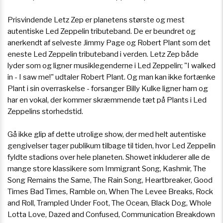
Prisvindende Letz Zep er planetens største og mest
autentiske Led Zeppelin tributeband. De er beundret og
anerkendt af selveste Jimmy Page og Robert Plant som det
eneste Led Zeppelin tributeband i verden. Letz Zep både
lyder som og ligner musiklegenderne i Led Zeppelin; "I walked
in - I saw me!" udtaler Robert Plant. Og man kan ikke fortænke
Plant i sin overraskelse - forsanger Billy Kulke ligner ham og
har en vokal, der kommer skræmmende tæt på Plants i Led
Zeppelins storhedstid.
Gå ikke glip af dette utrolige show, der med helt autentiske
gengivelser tager publikum tilbage til tiden, hvor Led Zeppelin
fyldte stadions over hele planeten. Showet inkluderer alle de
mange store klassikere som Immigrant Song, Kashmir, The
Song Remains the Same, The Rain Song, Heartbreaker, Good
Times Bad Times, Ramble on, When The Levee Breaks, Rock
and Roll, Trampled Under Foot, The Ocean, Black Dog, Whole
Lotta Love, Dazed and Confused, Communication Breakdown