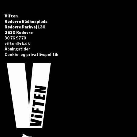
Viften
Rødovre Rådhusplads
Rødovre Parkvej 130
2610 Rødovre
30 76 97 70
viften@rk.dk
Åbningstider
Cookie- og privatlivspolitik