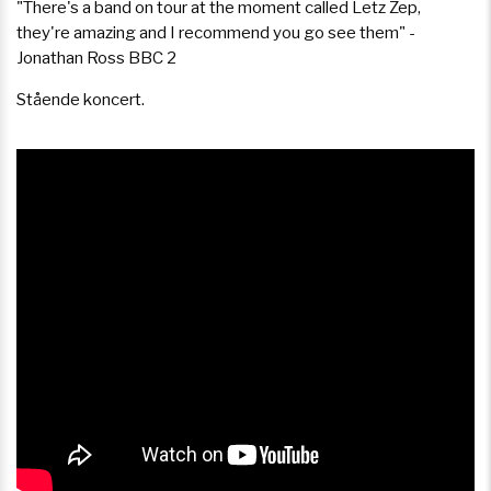
"There's a band on tour at the moment called Letz Zep,
they're amazing and I recommend you go see them" -
Jonathan Ross BBC 2
Stående koncert.