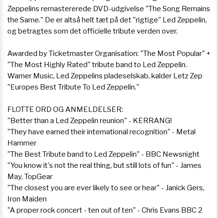
Zeppelins remastererede DVD-udgivelse "The Song Remains
the Same." De er altså helt tæt på det "rigtige" Led Zeppelin,
og betragtes som det officielle tribute verden over.
Awarded by Ticketmaster Organisation: "The Most Popular" +
"The Most Highly Rated" tribute band to Led Zeppelin.
Warner Music, Led Zeppelins pladeselskab, kalder Letz Zep
"Europes Best Tribute To Led Zeppelin."
FLOTTE ORD OG ANMELDELSER:
"Better than a Led Zeppelin reunion" - KERRANG!
"They have earned their international recognition" - Metal
Hammer
"The Best Tribute band to Led Zeppelin" - BBC Newsnight
"You know it's not the real thing, but still lots of fun" - James
May, TopGear
"The closest you are ever likely to see or hear" - Janick Gers,
Iron Maiden
"A proper rock concert - ten out of ten" - Chris Evans BBC 2