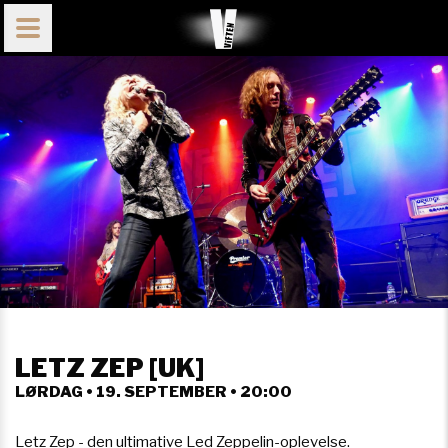
LETZ ZEP [UK]
LØRDAG • 19. SEPTEMBER • 20:00
Letz Zep - den ultimative Led Zeppelin-oplevelse.