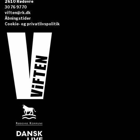
2610 Rødovre
30 76 97 70
viften@rk.dk
Åbningstider
Cookie- og privatlivspolitik