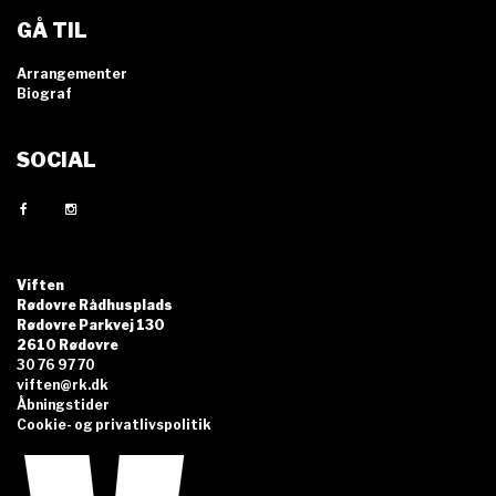
GÅ TIL
Arrangementer
Biograf
SOCIAL
Viften
Rødovre Rådhusplads
Rødovre Parkvej 130
2610 Rødovre
30 76 97 70
viften@rk.dk
Åbningstider
Cookie- og privatlivspolitik